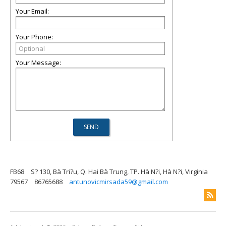
Your Email:
Your Phone:
Your Message:
FB68
S? 130, Bà Tri?u, Q. Hai Bà Trung, TP. Hà N?i, Hà N?i, Virginia
79567
86765688
antunovicmirsada59@gmail.com